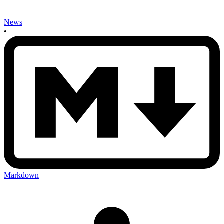
News
•
Markdown